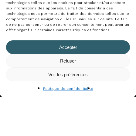
technologies telles que les cookies pour stocker et/ou accéder
Restez informé(e) grâce à notre
aux informations des appareils. Le fait de consentir à ces
newsletter
technologies nous permettra de traiter des données telles que le
comportement de navigation ou les ID uniques sur ce site. Le fait
de ne pas consentir ou de retirer son consentement peut avoir un
Nom
effet négatif sur certaines caractéristiques et fonctions.
Accepter
Prénom
Refuser
Sous-total :
0,00
€
Voir les préférences
Voir Le Panier
Commander
Politique de confidentialité
Email*
J'accepte
la politique de confidentialité