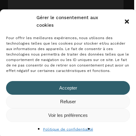
Gérer le consentement aux
Prénom
cookies
Pour offrir les meilleures expériences, nous utilisons des
technologies telles que les cookies pour stocker et/ou accéder
aux informations des appareils. Le fait de consentir à ces
Email*
technologies nous permettra de traiter des données telles que le
comportement de navigation ou les ID uniques sur ce site. Le fait
de ne pas consentir ou de retirer son consentement peut avoir un
effet négatif sur certaines caractéristiques et fonctions.
J'accepte
la politique de confidentialité
Accepter
Refuser
Sous-total :
0,00
€
Voir les préférences
Voir Le Panier
Commander
Politique de confidentialité