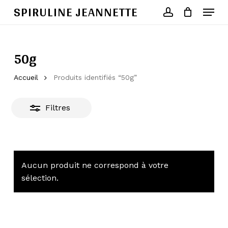
Skip
SPIRULINE JEANNETTE
Menu
to
account
Fermer
Close
Cart
Cart
main
Close
les
content
Menu
filtres
50g
Accueil
Produits identifiés “50g”
Filtres
Aucun produit ne correspond à votre
sélection.
Votre panier est vide.
Go To Shop